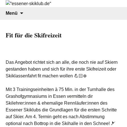
seit 1908
Zum
Suchen
Menü
Inhalt
nach:
springen
Fit für die Skifreizeit
Das Angebot richtet sich an alle, die noch nie auf Skiern
gestanden haben und sich für ihre erste Skifreizeit oder
Skiklassenfahrt fit machen wollen 💪🏻❄️
Mit 3 Trainingseinheiten à 75 Min. in der Turnhalle des
Grashofgymnasiums in Essen vermitteln dir
Skilehrer:innen & ehemalige Rennläufer:innen des
Essener Skiklubs die Grundlagen für die ersten Schritte
auf Skier. Am 4. Termin geht es nach Abstimmung
optional nach Bottrop in die Skihalle in den Schnee! 🎿