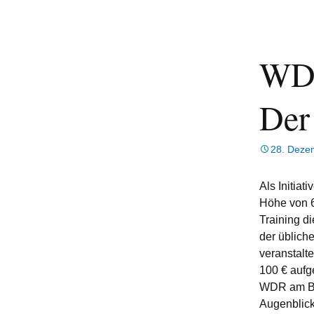
WDR
Der
28. Deze
Als Initia
Höhe von 
Training d
der üblich
veranstalt
100 € aufg
WDR am Bur
Augenblick