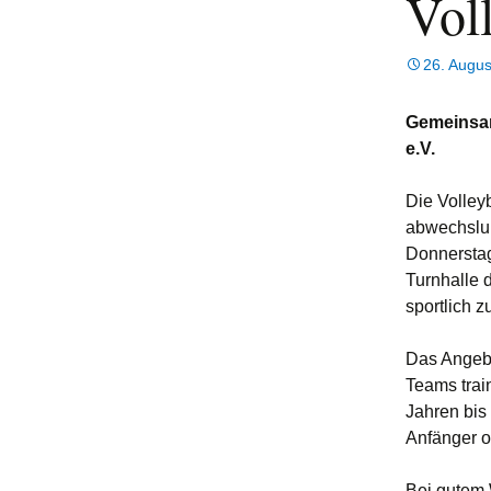
Vol
26. Augus
Gemeinsam 
e.V.
Die Volley
abwechslun
Donnerstag 
Turnhalle 
sportlich 
Das Angebo
Teams train
Jahren bis
Anfänger o
Bei gutem 