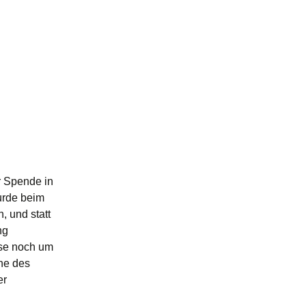
:
r Spende in
urde beim
, und statt
ng
sse noch um
ne des
er