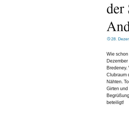
der
An
28. Deze
Wie schon 
Dezember i
Bredeney. 
Clubraum d
Nähten. To
Girten und
Begrüßungs
beteiligt!