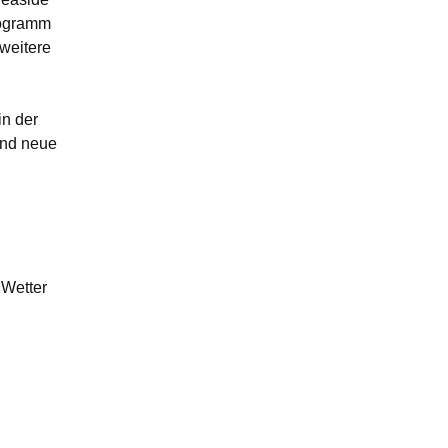
rogramm
 weitere
in der
und neue
 Wetter