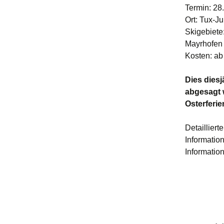
Termin: 28
Ort: Tux-Ju
Skigebiete
Mayrhofen
Kosten: ab
Dies dies
abgesagt 
Osterferie
Detaillier
Informatio
Informatio