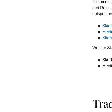
Stadtmei
Im kommend
Kleinbus
drei Reisen
entspreche
Mitglied werden
Skio
Downloads
Meet
Klim
Weitere Sk
Ski-R
Meeti
Trad