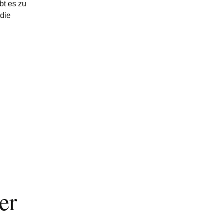
bt es zu
 die
er