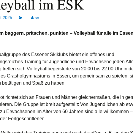
leyball im ESK
t 2025
sn
baggern, pritschen, punkten – Volleyball für alle im Esse
ballgruppe des Essener Skiklubs bietet ein offenes und
gsreiches Training für Jugendliche und Erwachsene jeden Alt
treffen sich Volleyballbegeisterte von 20:00 bis 22:00 Uhr in d
des Grashofgymnasiums in Essen, um gemeinsam zu spielen, s
zu betätigen und Spaß zu haben.
t richtet sich an Frauen und Männer gleichermaßen, die in ge
ieren. Die Gruppe ist breit aufgestellt: Von Jugendlichen ab et
 zu Erwachsenen im Alter von 60 Jahren sind alle willkommen –
der Fortgeschrittener.
Wetter wird das Training auch mal nach draußen, z. B. an den 