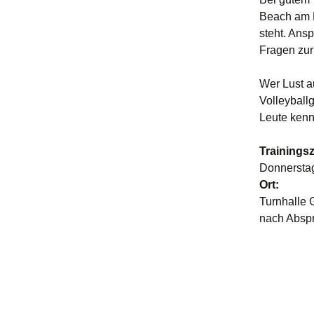
Beach am B
steht. Ansp
Fragen zur
Wer Lust a
Volleyball
Leute kenn
Trainingsz
Donnerstag
Ort:
Turnhalle 
nach Abspr