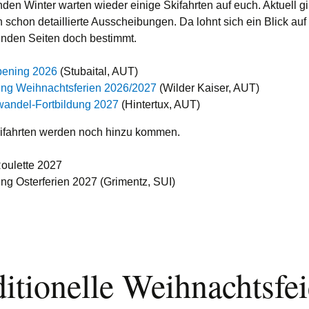
sterschaften
Volleyball
en Winter warten wieder einige Skifahrten auf euch. Aktuell gi
Gourmetwanderung
 schon detaillierte Ausscheibungen. Da lohnt sich ein Blick auf
Wandern
nden Seiten doch bestimmt.
Skiroulette 2021
pening 2026
(Stubaital, AUT)
Reiseanmeldung
ing Weihnachtsferien 2026/2027
(Wilder Kaiser, AUT)
wandel-Fortbildung 2027
(Hintertux, AUT)
Video-Archiv
ifahrten werden noch hinzu kommen.
oulette 2027
ng Osterferien 2027 (Grimentz, SUI)
itionelle Weihnachtsfei