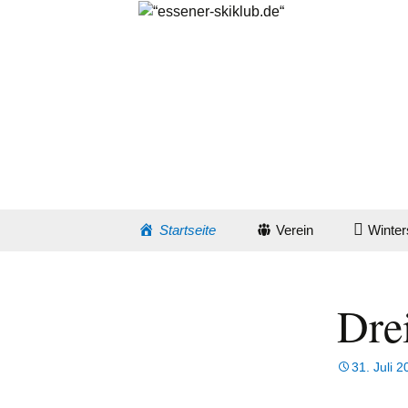
seit 1908
Zum
Startseite
Verein
Winter
Inhalt
springen
Skiklub-Portrait
Alpinspor
Drei
Vereinsstruktur
Fit für di
Ansprechpartner
DSV-Ski
31. Juli 
Vereinszeitschrift
Essener