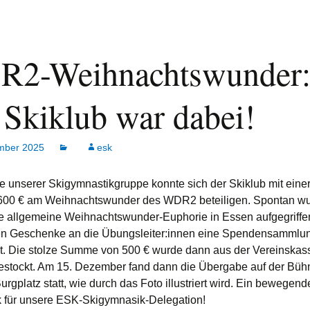
2-Weihnachtswunder
 Skiklub war dabei!
mber 2025
esk
tive unserer Skigymnastikgruppe konnte sich der Skiklub mit eine
600 € am Weihnachtswunder des WDR2 beteiligen. Spontan w
ie allgemeine Weihnachtswunder-Euphorie in Essen aufgegriffen
en Geschenke an die Übungsleiter:innen eine Spendensammlu
et. Die stolze Summe von 500 € wurde dann aus der Vereinska
estockt. Am 15. Dezember fand dann die Übergabe auf der Büh
gplatz statt, wie durch das Foto illustriert wird. Ein bewegend
 für unsere ESK-Skigymnasik-Delegation!