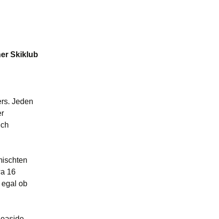
ner Skiklub
ers. Jeden
er
ich
mischten
wa 16
 egal ob
Seaside