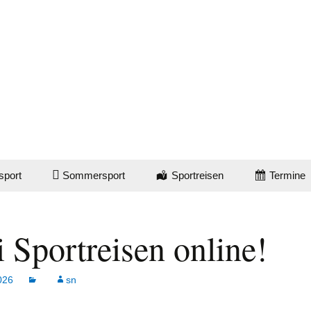
sport
Sommersport
Sportreisen
Termine
t
Ski- & Fitnessgymnastik
Skiopening 2026
 Sportreisen online!
e Skifreizeit
Ski- & Fitnessgymnastik
Meeting
Plus
Weihnachtsferien
2026/2027
schule
2026
Kinderturnen
sn
Klimwandel-Fortbildung
2027